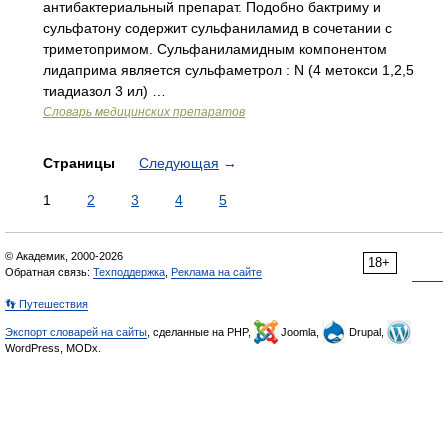
антибактериальный препарат. Подобно бактриму и
сульфатону содержит сульфаниламид в сочетании с
триметопримом. Сульфаниламидным компонентом
лидаприма является сульфаметрол : N (4 метокси 1,2,5
тиадиазол 3 ил) …
Словарь медицинских препаратов
Страницы
Следующая
→
1
2
3
4
5
© Академик, 2000-2026
18+
Обратная связь:
Техподдержка
,
Реклама на сайте
👣 Путешествия
Экспорт словарей на сайты
, сделанные на PHP,
Joomla,
Drupal,
WordPress, MODx.