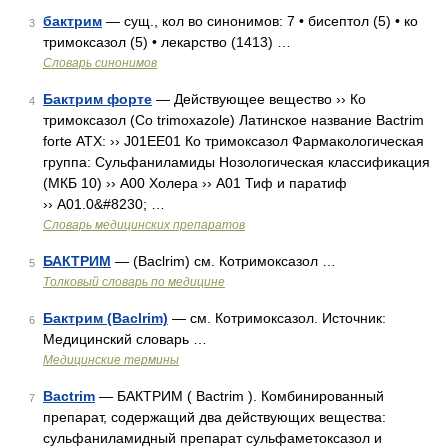
бактрим
— сущ., кол во синонимов: 7 • бисептол (5) • ко
3
тримоксазол (5) • лекарство (1413) …
Словарь синонимов
Бактрим форте
— Действующее вещество ›› Ко
4
тримоксазол (Co trimoxazole) Латинское название Bactrim
forte АТХ: ›› J01EE01 Ко тримоксазол Фармакологическая
группа: Сульфаниламиды Нозологическая классификация
(МКБ 10) ›› A00 Холера ›› A01 Тиф и паратиф
›› A01.0&#8230; …
Словарь медицинских препаратов
БАКТРИМ
— (Baclrim) см. Котримоксазол …
5
Толковый словарь по медицине
Бактрим (Baclrim)
— см. Котримоксазол. Источник:
6
Медицинский словарь …
Медицинские термины
Bactrim
— БАКТРИМ ( Bactrim ). Комбинированный
7
препарат, содержащий два действующих вещества:
сульфаниламидный препарат сульфаметоксазол и