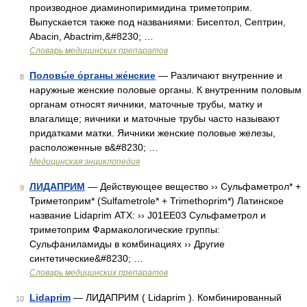
производное диаминопиримидина триметоприм.
Выпускается также под названиями: Бисептол, Септрин,
Abacin, Abactrim,&#8230; …
Словарь медицинских препаратов
Половы́е о́рганы же́нские
— Различают внутренние и
8
наружные женские половые органы. К внутренним половым
органам относят яичники, маточные трубы, матку и
влагалище; яичники и маточные трубы часто называют
придатками матки. Яичники женские половые железы,
расположенные в&#8230; …
Медицинская энциклопедия
ЛИДАПРИМ
— Действующее вещество ›› Сульфаметрол* +
9
Триметоприм* (Sulfametrole* + Trimethoprim*) Латинское
название Lidaprim АТХ: ›› J01EE03 Сульфаметрол и
триметоприм Фармакологические группы:
Сульфаниламиды в комбинациях ›› Другие
синтетические&#8230; …
Словарь медицинских препаратов
Lidaprim
— ЛИДАПРИМ ( Lidaprim ). Комбинированный
10