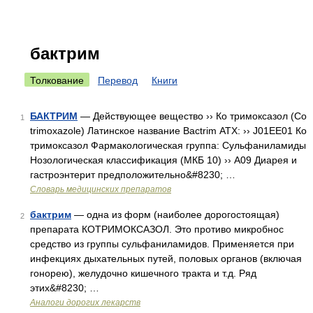
бактрим
Толкование
Перевод
Книги
БАКТРИМ
— Действующее вещество ›› Ко тримоксазол (Co
1
trimoxazole) Латинское название Bactrim АТХ: ›› J01EE01 Ко
тримоксазол Фармакологическая группа: Сульфаниламиды
Нозологическая классификация (МКБ 10) ›› A09 Диарея и
гастроэнтерит предположительно&#8230; …
Словарь медицинских препаратов
бактрим
— одна из форм (наиболее дорогостоящая)
2
препарата КОТРИМОКСАЗОЛ. Это противо микробнос
средство из группы сульфаниламидов. Применяется при
инфекциях дыхательных путей, половых органов (включая
гонорею), желудочно кишечного тракта и т.д. Ряд
этих&#8230; …
Аналоги дорогих лекарств